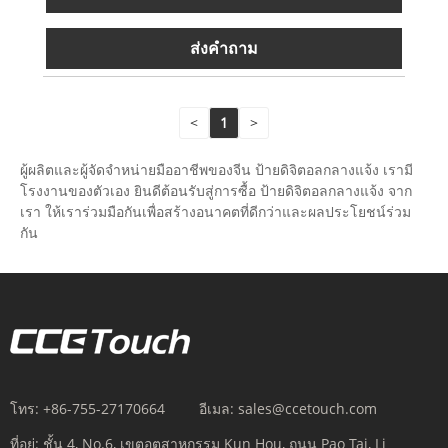
ส่งคำถาม
<
1
>
ผู้ผลิตและผู้จัดจำหน่ายมืออาชีพของจีน ป้ายดิจิตอลกลางแจ้ง เรามี
โรงงานของตัวเอง ยินดีต้อนรับสู่การซื้อ ป้ายดิจิตอลกลางแจ้ง จาก
เรา ให้เราร่วมมือกันเพื่อสร้างอนาคตที่ดีกว่าและผลประโยชน์ร่วม
กัน
โทร:
+86-755-27170664
อีเมล:
sales@ccetouch.com
ที่อยู่:
ชั้น 4, No.6, เขตอุตสาหกรรม Kun Hou, ถนน Pao Tai, Li