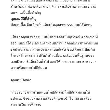
ให้การทำงานเงียบและเพิ่มความน่าเชื่อถือ ทำให้เหมาะ
สำหรับสภาพแวดล้อมต่างๆ ที่การลดเสียงรบกวนและความ
ทนทานเป็นสิ่งสำคัญ
คุณสมบัติที่สำคัญ:
ข้อมูลเบื้องต้นเกี่ยวกับแท็บเล็ตอุตสาหกรรมแบบไร้พัดลม
แท็บเล็ตอุตสาหกรรมแบบไม่มีพัดลมเป็นอุปกรณ์ Android ที่
ออกแบบมาโดยเฉพาะสำหรับสภาพแวดล้อมการทำงานแบบ
อุตสาหกรรม กลางแจ้ง และแบบพิเศษ ช่วยเพิ่มการป้องกัน
โครงสร้างและการปรับตัวด้านสิ่งแวดล้อมบนพื้นฐานของ
คอมพิวเตอร์แท็บเล็ตทั่วไป และใช้การออกแบบการกระจาย
ความร้อนแบบไม่มีพัดลม
คุณสมบัติหลัก
การระบายความร้อนแบบไม่มีพัดลม: ไม่มีพัดลมภายใน
อุปกรณ์ ซึ่งช่วยลดความเสี่ยงที่ฝุ่นจะเข้าไปและลดเสียง
รบกวนในการทำงาน