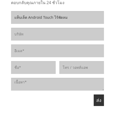
ตอบกลับคุณภายใน 24 ชั่วโมง