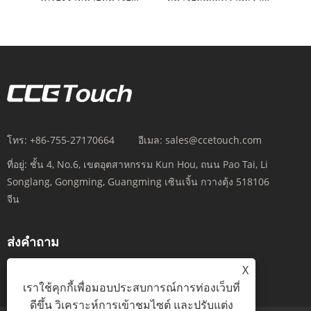
โทร:
+86-755-27170664
อีเมล:
sales@ccetouch.com
ที่อยู่:
ชั้น 4, No.6, เขตอุตสาหกรรม Kun Hou, ถนน Pao Tai, Li
Songlang, Gongming, Guangming เซินเจิ้น กวางตุ้ง 518106
จีน
ส่งคำถาม
X
สอบถามตอนนี้
เราใช้คุกกี้เพื่อมอบประสบการณ์การท่องเว็บที่
ดีขึ้น วิเคราะห์การเข้าชมไซต์ และปรับแต่ง