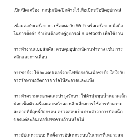
เปิด/ปิดเครื่อง: กดปุ่มเปิด/ปิดค้างไว้เพื่อเปิดหรือปิดอุปกรณ์
เชื่อมต่อกับเครือข่าย: เชื่อมต่อกับ Wi Fi หรือเครือข่ายมือถือ
ในการตั้งค่า จำเป็นต้องจับคู่อุปกรณ์ Bluetooth เพื่อใช้งาน
การทำงานแบบสัมผัส: ควบคุมอุปกรณ์ผ่านท่าทาง เช่น การ
คลิกและการเลื่อน
การชาร์จ: ใช้อะแดปเตอร์จ่ายไฟที่ตรงกันเพื่อชาร์จ ใส่ใจกับ
การรักษาพอร์ตการชาร์จให้สะอาดและแห้ง
การทำความสะอาดและบำรุงรักษา: ใช้ผ้านุ่มชุบน้ำหมาดเล็ก
น้อยเช็ดตัวเครื่องและหน้าจอ หลีกเลี่ยงการใช้สารทำความ
สะอาดที่มีฤทธิ์กัดกร่อน ตรวจสอบเป็นประจำว่าการปิดผนึก
ของแต่ละอินเทอร์เฟซครบถ้วนหรือไม่
การอัปเดตระบบ: ติดตั้งการอัปเดตระบบในเวลาที่เหมาะสม