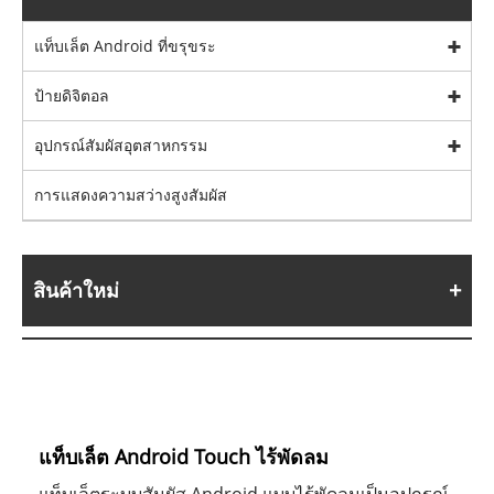
แท็บเล็ต Android ที่ขรุขระ
ป้ายดิจิตอล
อุปกรณ์สัมผัสอุตสาหกรรม
การแสดงความสว่างสูงสัมผัส
สินค้าใหม่
แท็บเล็ต Android Touch ไร้พัดลม