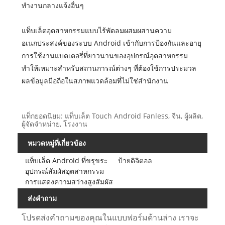
ทำงานกลางแจ้งอื่นๆ
แท็บเล็ตอุตสาหกรรมแบบไร้พัดลมผสมผสานความ
อเนกประสงค์ของระบบ Android เข้ากับการป้องกันและอายุ
การใช้งานแบตเตอรี่ที่ยาวนานของอุปกรณ์อุตสาหกรรม
ทำให้เหมาะสำหรับสถานการณ์ต่างๆ ที่ต้องใช้การประมวล
ผลข้อมูลมือถือในสภาพแวดล้อมที่ไม่ใช่สำนักงาน
แท็กยอดนิยม: แท็บเล็ต Touch Android Fanless, จีน, ผู้ผลิต,
ผู้จัดจำหน่าย, โรงงาน
หมวดหมู่ที่เกี่ยวข้อง
แท็บเล็ต Android ที่ขรุขระ
ป้ายดิจิตอล
อุปกรณ์สัมผัสอุตสาหกรรม
การแสดงความสว่างสูงสัมผัส
ส่งคำถาม
โปรดส่งคำถามของคุณในแบบฟอร์มด้านล่าง เราจะ